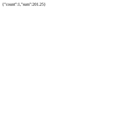
{"count":1,"sum":201.25}