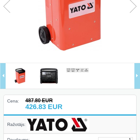
Hidrauliskie instrumenti, domkrati,
preses, pacēlāji, turētāji (78)
Riepu montāža un balansēšana
(13)
Skapji uz riteņiem, krēsli, gultas,
kastes (14)
Auto aksesuāri un piederumi (27)
Celšanas un vilkšanas iekārtas,
stropes, ratiņi (40)
Ielogoties
487.80
EUR
Cena:
426.83
EUR
Reģistrēties
Ražotājs:
Daudzums: