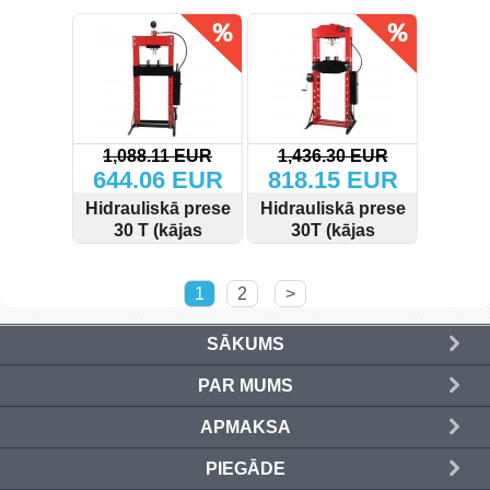
SKATĪT
PIRKT
SKATĪT
PIRKT
1,088.11 EUR
1,436.30 EUR
644.06 EUR
818.15 EUR
Hidrauliskā prese
Hidrauliskā prese
30 T (kājas
30T (kājas
sūknis)
sūknis)
SKATĪT
PIRKT
SKATĪT
PIRKT
1
2
>
SĀKUMS
PAR MUMS
APMAKSA
PIEGĀDE