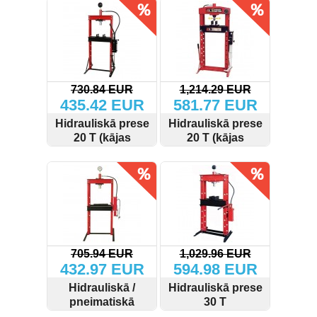
730.84 EUR
1,214.29 EUR
435.42 EUR
581.77 EUR
Hidrauliskā prese
Hidrauliskā prese
20 T (kājas
20 T (kājas
pumpis)
pumpis)
SKATĪT
PIRKT
SKATĪT
PIRKT
705.94 EUR
1,029.96 EUR
432.97 EUR
594.98 EUR
Hidrauliskā /
Hidrauliskā prese
pneimatiskā
30 T
prese 20 T