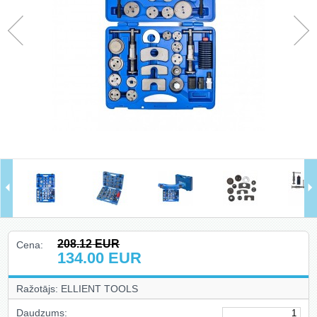
Hidrauliskie instrumenti, domkrati,
preses, pacēlāji, turētāji (78)
Riepu montāža un balansēšana
(13)
Skapji uz riteņiem, krēsli, gultas,
kastes (14)
Auto aksesuāri un piederumi (27)
Celšanas un vilkšanas iekārtas,
stropes, ratiņi (40)
Ielogoties
208.12
EUR
Cena:
Reģistrēties
134.00
EUR
Ražotājs: ELLIENT TOOLS
Daudzums: