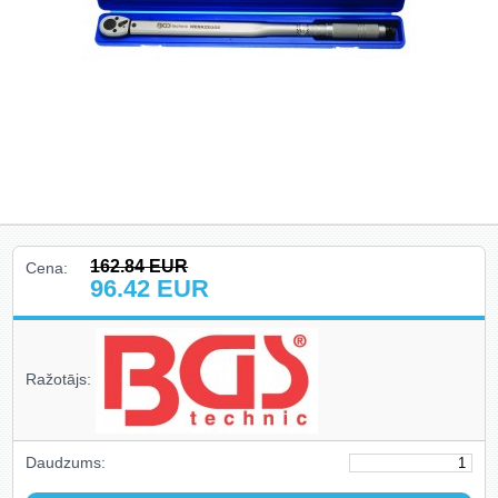
Hidrauliskie instrumenti, domkrati,
preses, pacēlāji, turētāji (78)
Riepu montāža un balansēšana
(13)
Skapji uz riteņiem, krēsli, gultas,
kastes (14)
Auto aksesuāri un piederumi (27)
Celšanas un vilkšanas iekārtas,
stropes, ratiņi (40)
162.84
EUR
Cena:
96.42
EUR
Ielogoties
Ražotājs:
Reģistrēties
Daudzums: