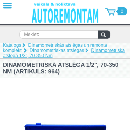
AIZVĒRT
0
Dinamometriskās atslēgas un
remonta komplekti (32)
Specializētie instrumenti auto
Meklēt:
dzinēju remontam (132)
Specializētie instrumenti auto
Katalogs
Dinamometriskās atslēgas un remonta
ritošās daļas remontam (18)
komplekti
Dinamometriskās atslēgas
Dinamometriskā
atslēga 1/2", 70-350 Nm
Specializētie instrumenti auto
virsbūvju remontam (6)
DINAMOMETRISKĀ ATSLĒGA 1/2", 70-350
Skriemeļu noņēmēji, ekstraktori
NM (ARTIKULS: 964)
(55)
Pneimatiskie instrumenti un
piederumi (89)
Metālapstrādes instrumenti (7)
Mērīšanas un testēšanas rīki,
mērinstrumenti, detektori (6)
Automašīnu pacēlaji, motociklu
pacēlāji (16)