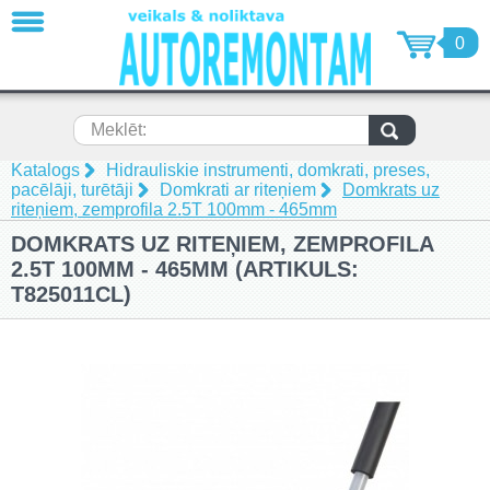
AIZVĒRT
0
Dinamometriskās atslēgas un
remonta komplekti (32)
Specializētie instrumenti auto
Meklēt:
dzinēju remontam (132)
Specializētie instrumenti auto
Katalogs
Hidrauliskie instrumenti, domkrati, preses,
ritošās daļas remontam (18)
pacēlāji, turētāji
Domkrati ar riteņiem
Domkrats uz
riteņiem, zemprofila 2.5T 100mm - 465mm
Specializētie instrumenti auto
virsbūvju remontam (6)
DOMKRATS UZ RITEŅIEM, ZEMPROFILA
Skriemeļu noņēmēji, ekstraktori
2.5T 100MM - 465MM (ARTIKULS:
(55)
T825011CL)
Pneimatiskie instrumenti un
piederumi (89)
Metālapstrādes instrumenti (7)
Mērīšanas un testēšanas rīki,
mērinstrumenti, detektori (6)
Automašīnu pacēlaji, motociklu
pacēlāji (16)