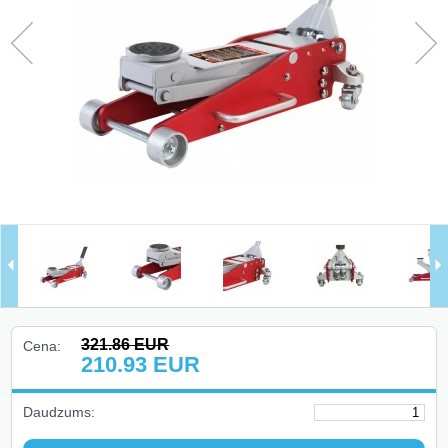
Hidrauliskie instrumenti, domkrati,
preses, pacēlāji, turētāji (78)
Riepu montāža un balansēšana
(13)
Skapji uz riteņiem, krēsli, gultas,
kastes (14)
Auto aksesuāri un piederumi (27)
Celšanas un vilkšanas iekārtas,
stropes, ratiņi (40)
Ielogoties
321.86
EUR
Cena:
Reģistrēties
210.93
EUR
Daudzums: