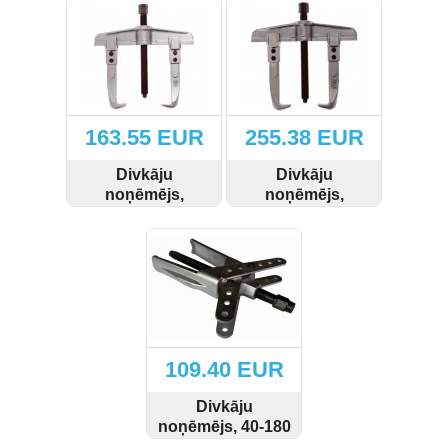
163.55 EUR
255.38 EUR
Divkāju
Divkāju
noņēmējs,
noņēmējs,
200x150 mm
250x200 mm
SKATĪT
PIRKT
SKATĪT
PIRKT
109.40 EUR
Divkāju
noņēmējs, 40-180
mm