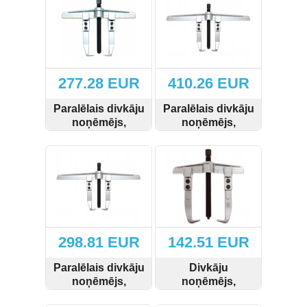
Hidrauliskie instrumenti, domkrati,
preses, pacēlāji, turētāji (78)
Riepu montāža un balansēšana
(13)
Skapji uz riteņiem, krēsli, gultas,
277.28 EUR
410.26 EUR
kastes (14)
Paralēlais divkāju
Paralēlais divkāju
Auto aksesuāri un piederumi (27)
noņēmējs,
noņēmējs,
350x200 mm
520x200 mm
Celšanas un vilkšanas iekārtas,
SKATĪT
PIRKT
SKATĪT
PIRKT
stropes, ratiņi (40)
Ielogoties
298.81 EUR
142.51 EUR
Reģistrēties
Paralēlais divkāju
Divkāju
noņēmējs,
noņēmējs,
520x200 mm
160x150 mm
SKATĪT
PIRKT
SKATĪT
PIRKT