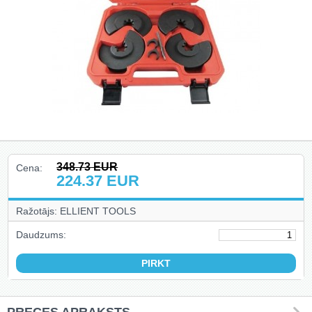
Hidrauliskie instrumenti, domkrati,
preses, pacēlāji, turētāji (78)
Riepu montāža un balansēšana
(13)
Skapji uz riteņiem, krēsli, gultas,
kastes (14)
Auto aksesuāri un piederumi (27)
Celšanas un vilkšanas iekārtas,
stropes, ratiņi (40)
348.73
EUR
Cena:
224.37
EUR
Ražotājs: ELLIENT TOOLS
Ielogoties
Daudzums:
Reģistrēties